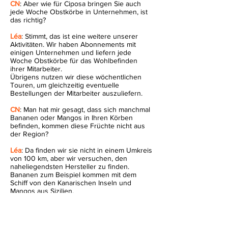
CN
: Aber wie für Ciposa bringen Sie auch
jede Woche Obstkörbe in Unternehmen, ist
das richtig?
Léa
: Stimmt, das ist eine weitere unserer
Aktivitäten. Wir haben Abonnements mit
einigen Unternehmen und liefern jede
Woche Obstkörbe für das Wohlbefinden
ihrer Mitarbeiter.
Übrigens nutzen wir diese wöchentlichen
Touren, um gleichzeitig eventuelle
Bestellungen der Mitarbeiter auszuliefern.
CN
: Man hat mir gesagt, dass sich manchmal
Bananen oder Mangos in Ihren Körben
befinden, kommen diese Früchte nicht aus
der Region?
Léa
: Da finden wir sie nicht in einem Umkreis
von 100 km, aber wir versuchen, den
naheliegendsten Hersteller zu finden.
Bananen zum Beispiel kommen mit dem
Schiff von den Kanarischen Inseln und
Mangos aus Sizilien.
CN
: Danke, Lea, für all diese Informationen.
Als letzte Frage möchte ich noch wissen,
welche Produkte Sie gerne in Ihr Sortiment