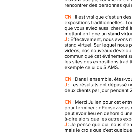
rencontrer des personnes qui 
CN
: Il est vrai que c’est un de
expositions traditionnelles. Tou
que vous aviez aussi cherché 
mettant en ligne un
stand virtu
J
: Effectivement, nous avons mi
stand virtuel. Sur lequel nous 
vidéos, nos nouveaux dévelo
communiqué cet événement sur
les sites des expositions trad
exemple celui du SIAMS.
CN
: Dans l’ensemble, êtes-vou
J
: Les résultats ont dépassé 
deux clients par jour pendant 2
CN
: Merci Julien pour cet ent
pour terminer : « Pensez-vou
peut avoir lieu en dehors d'un
à-dire alors que les autres exp
J
: Je pense que oui, nous n’en
mais je crois que c'est quelque