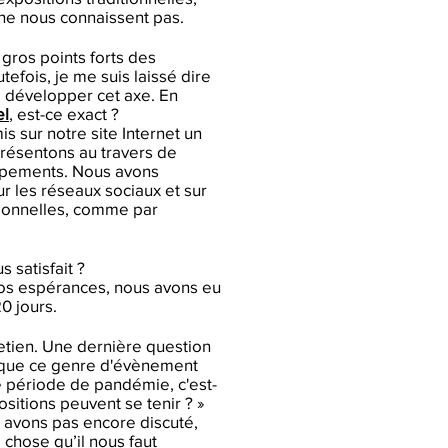
ne nous connaissent pas.
s gros points forts des
tefois, je me suis laissé dire
à développer cet axe. En
el
, est-ce exact ?
s sur notre site Internet un
présentons au travers de
ppements. Nous avons
 les réseaux sociaux et sur
itionnelles, comme par
s satisfait ?
nos espérances, nous avons eu
0 jours.
retien. Une dernière question
s que ce genre d'évènement
e période de pandémie, c'est-
ositions peuvent se tenir ? »
 avons pas encore discuté,
 chose qu’il nous faut