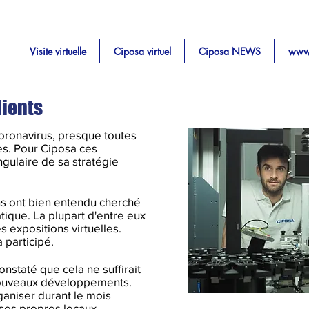
Visite virtuelle
Ciposa virtuel
Ciposa NEWS
www
lients
oronavirus, presque toutes
es. Pour Ciposa ces
gulaire de sa stratégie
ns ont bien entendu cherché
tique. La plupart d'entre eux
 expositions virtuelles.
participé.
nstaté que cela ne suffirait
 nouveaux développements.
ganiser durant le mois
ses propres locaux.