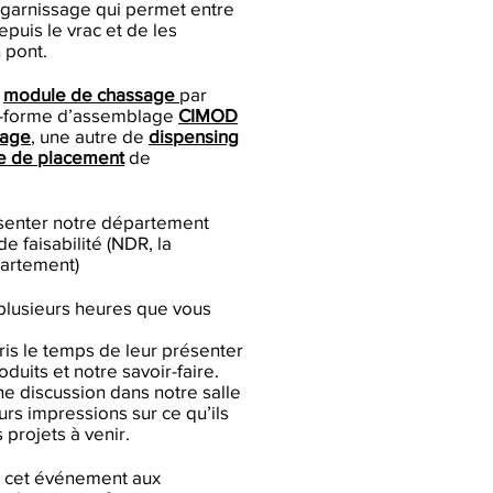
garnissage qui permet entre
puis le vrac et de les
 pont.
e
module de chassage
par
ate-forme d’assemblage
CIMOD
sage
, une autre de
dispensing
e de placement
de
senter notre département
e faisabilité (NDR, la
partement)
e plusieurs heures que vous
ris le temps de leur présenter
duits et notre savoir-faire.
ne discussion dans notre salle
eurs impressions sur ce qu’ils
 projets à venir.
r cet événement aux