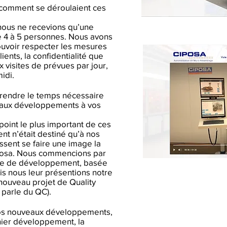
 comment se déroulaient ces
, nous ne recevions qu’une
de 4 à 5 personnes. Nous avons
ouvoir respecter les mesures
lients, la confidentialité que
x visites de prévues par jour,
midi.
 prendre le temps nécessaire
eaux développements à vos
e point le plus important de ces
 n’était destiné qu’à nos
issent se faire une image la
posa. Nous commencions par
hie de développement, basée
is nous leur présentions notre
ouveau projet de Quality
V parle du QC).
 nos nouveaux développements,
ier développement, la