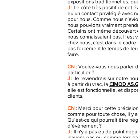
expositions traditionnelles, qu
J
: Le côté très positif de cet
eu un contact privilégié avec no
pour nous. Comme nous n’avion
nous pouvions vraiment prend
Certains ont même découvert 
nous connaissaient pas. Il est v
chez nous, c’est dans le cadre
pas forcément le temps de leur
faire.
CN
: Voulez-vous nous parler
particulier ?
J
: Je reviendrais sur notre n
à partir du vrac, la
CIMOD AS.
elle est fonctionnelle, et dispo
clients.
CN
: Merci pour cette précision
comme pour toute chose, il y a
Qu’est-ce qui pourrait être né
d’évènement ?
J
: Il n'y a pas eu de point néga
n’avons pas pu, comme lors d’e